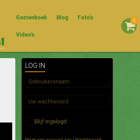
Gastenboek
Blog
Foto's
0
Video's
M
LOG IN
Blijf ingelogd
Maak een account aan
|
Wachtwoord