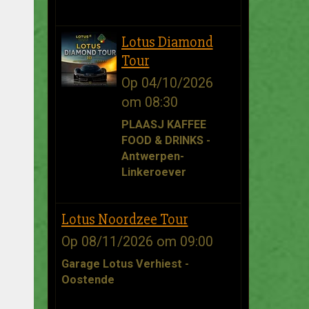
Lotus Diamond
Tour
Op 04/10/2026
om 08:30
PLAASJ KAFFEE
FOOD & DRINKS -
Antwerpen-
Linkeroever
Lotus Noordzee Tour
Op 08/11/2026
om 09:00
Garage Lotus Verhiest -
Oostende