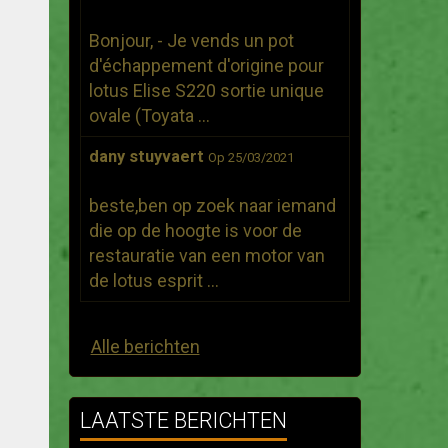
Bonjour, - Je vends un pot
d'échappement d'origine pour
lotus Elise S220 sortie unique
ovale (Toyata ...
dany stuyvaert
Op 25/03/2021
beste,ben op zoek naar iemand
die op de hoogte is voor de
restauratie van een motor van
de lotus esprit ...
Alle berichten
LAATSTE BERICHTEN