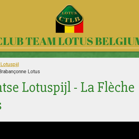
CLUB TEAM LOTUS BELGIU
Lotuspijl
 Brabançonne Lotus
tse Lotuspijl - La Flèche
s