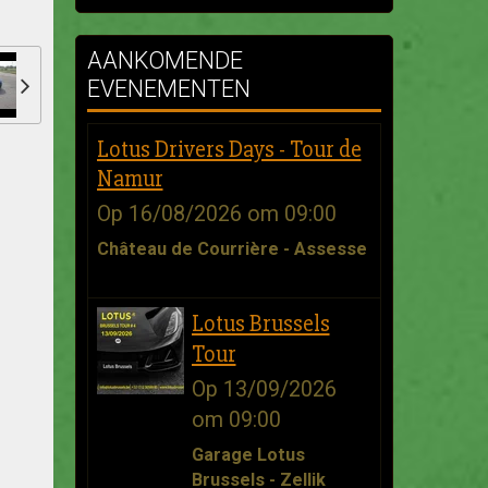
AANKOMENDE
EVENEMENTEN
Lotus Drivers Days - Tour de
Namur
Op 16/08/2026
om 09:00
Château de Courrière - Assesse
Lotus Brussels
Tour
Op 13/09/2026
om 09:00
Garage Lotus
Brussels - Zellik