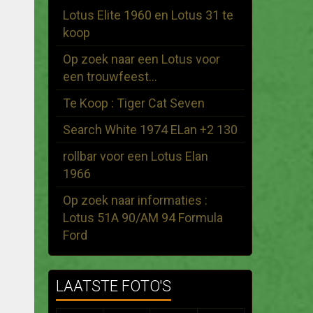
Lotus Elite 1960 en Lotus 31 te
koop
Op zoek naar een Lotus voor
een trouwfeest...
Te Koop : Tiger Cat Seven
Search White 1974 ELan +2 130
rollbar voor een Lotus Elan
1966
Op zoek naar informaties :
Lotus 51A 90/AM 94 Formula
Ford
LAATSTE FOTO'S