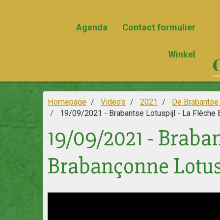
Agenda
Contact formulier
Winkel
Homepage
Video's
2021
De Brabantse 
19/09/2021 - Brabantse Lotuspijl - La Flèche
19/09/2021 - Braban
Brabançonne Lotu