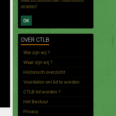
vergeten?
OK
OVER CTLB
Wie zijn wij ?
Waar zijn wij ?
Historisch overzicht
Voordelen om lid te worden
CTLB-lid worden ?
Het Bestuur
Privacy