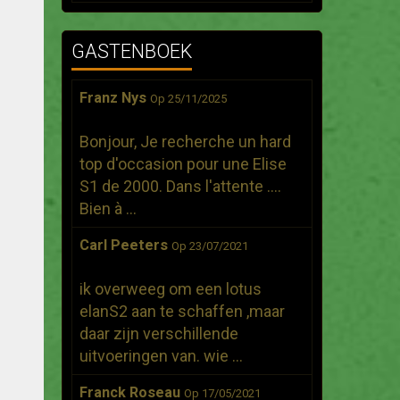
GASTENBOEK
Franz Nys
Op 25/11/2025
Bonjour, Je recherche un hard
top d'occasion pour une Elise
S1 de 2000. Dans l'attente ....
Bien à ...
Carl Peeters
Op 23/07/2021
ik overweeg om een lotus
elanS2 aan te schaffen ,maar
daar zijn verschillende
uitvoeringen van. wie ...
Franck Roseau
Op 17/05/2021