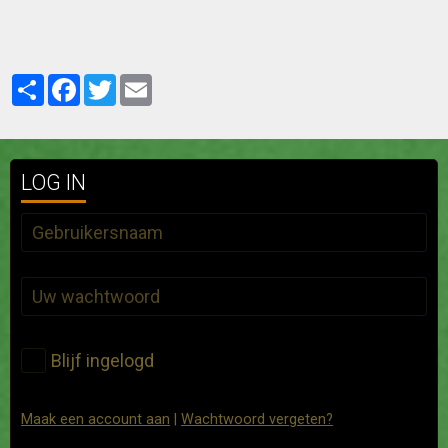
Partager
Facebook
Twitter
Email
LOG IN
Blijf ingelogd
Maak een account aan
|
Wachtwoord vergeten?