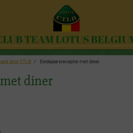
CLUB TEAM LOTUS BELGIU
eund door CTLB
Eindejaarsreceptie met diner
 met diner
n