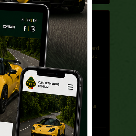
GASTENBOEK
Franz Nys
Op 25/11/2025
Bonjour, Je recherche un hard
top d'occasion pour une Elise
S1 de 2000. Dans l'attente ....
Bien à ...
Carl Peeters
Op 23/07/2021
ik overweeg om een lotus
elanS2 aan te schaffen ,maar
daar zijn verschillende
uitvoeringen van. wie ...
Franck Roseau
Op 17/05/2021