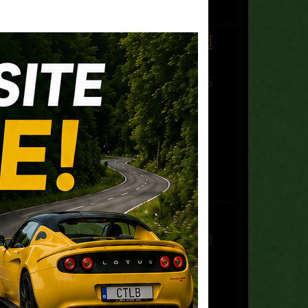
Lotus Diamond
Tour
Op 04/10/2026
om 08:30
PLAASJ KAFFEE
FOOD & DRINKS -
Antwerpen-
Linkeroever
Lotus Noordzee Tour
Op 08/11/2026
om 09:00
Garage Lotus Verhiest -
Oostende