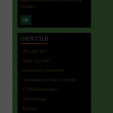
vergeten?
OK
OVER CTLB
Wie zijn wij ?
Waar zijn wij ?
Historisch overzicht
Voordelen om lid te worden
CTLB-lid worden ?
Het Bestuur
Privacy