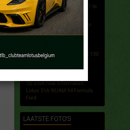
Lotus Elite 1960 en Lotus 31 te
koop
Op zoek naar een Lotus voor
een trouwfeest...
Te Koop : Tiger Cat Seven
Search White 1974 ELan +2 130
rollbar voor een Lotus Elan
1966
Op zoek naar informaties :
Lotus 51A 90/AM 94 Formula
Ford
LAATSTE FOTO'S