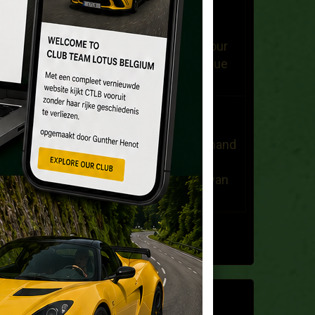
Bonjour, - Je vends un pot
d'échappement d'origine pour
lotus Elise S220 sortie unique
ovale (Toyata ...
dany stuyvaert
Op 25/03/2021
beste,ben op zoek naar iemand
die op de hoogte is voor de
restauratie van een motor van
de lotus esprit ...
Alle berichten
LAATSTE BERICHTEN