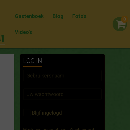
Gastenboek
Blog
Foto's
0
Video's
M
LOG IN
Blijf ingelogd
Maak een account aan
|
Wachtwoord