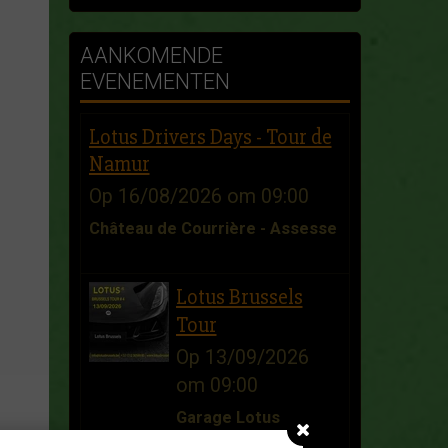
AANKOMENDE
EVENEMENTEN
Lotus Drivers Days - Tour de
Namur
Op 16/08/2026
om 09:00
Château de Courrière - Assesse
Lotus Brussels
Tour
Op 13/09/2026
om 09:00
Garage Lotus
Brussels - Zellik