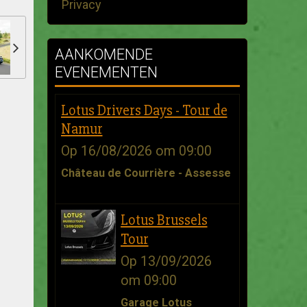
Privacy
AANKOMENDE
EVENEMENTEN
Lotus Drivers Days - Tour de
Namur
Op 16/08/2026
om 09:00
Château de Courrière - Assesse
Lotus Brussels
Tour
Op 13/09/2026
om 09:00
Garage Lotus