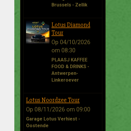
Brussels - Zellik
Lotus Diamond
Tour
Op 04/10/2026
om 08:30
PLAASJ KAFFEE
FOOD & DRINKS -
Antwerpen-
Linkeroever
Lotus Noordzee Tour
Op 08/11/2026
om 09:00
Garage Lotus Verhiest -
Oostende