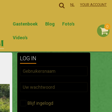
NL
YOUR ACCOUNT
Gastenboek
Blog
Foto's
0
Video's
M
LOG IN
Blijf ingelogd