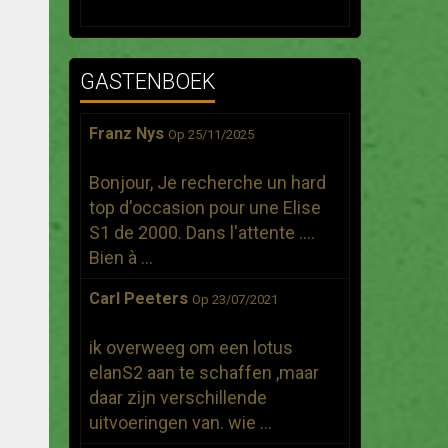
GASTENBOEK
Franz Nys
Op 25/11/2025
Bonjour, Je recherche un hard
top d'occasion pour une Elise
S1 de 2000. Dans l'attente ....
Bien à ...
Carl Peeters
Op 23/07/2021
ik overweeg om een lotus
elanS2 aan te schaffen ,maar
daar zijn verschillende
uitvoeringen van. wie ...