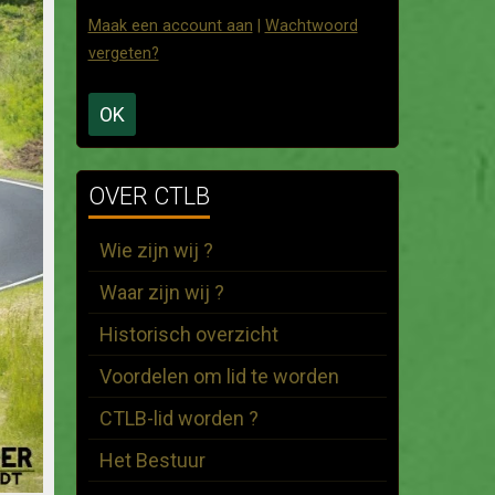
Maak een account aan
|
Wachtwoord
vergeten?
OK
OVER CTLB
Wie zijn wij ?
Waar zijn wij ?
Historisch overzicht
Voordelen om lid te worden
CTLB-lid worden ?
Het Bestuur