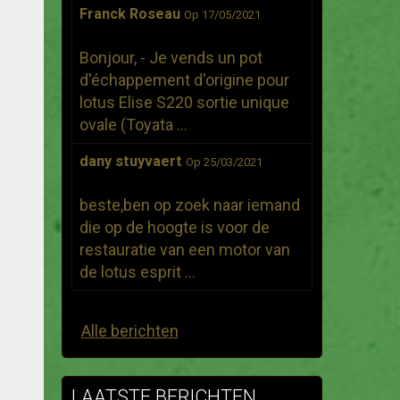
Franck Roseau
Op 17/05/2021
Bonjour, - Je vends un pot
d'échappement d'origine pour
lotus Elise S220 sortie unique
ovale (Toyata ...
dany stuyvaert
Op 25/03/2021
beste,ben op zoek naar iemand
die op de hoogte is voor de
restauratie van een motor van
de lotus esprit ...
Alle berichten
LAATSTE BERICHTEN