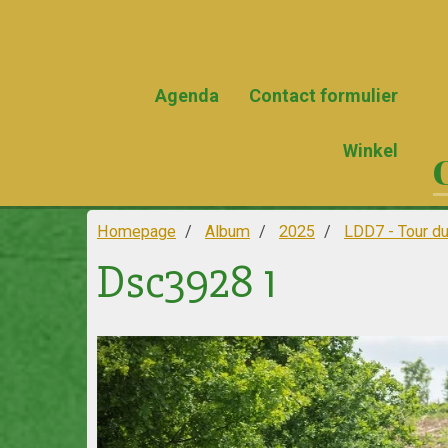
Agenda
Contact formulier
Winkel
Homepage
Album
2025
LDD7 - Tour d
Dsc3928 1