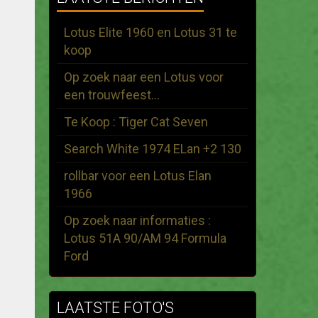
Lotus Elite 1960 en Lotus 31 te
koop
Op zoek naar een Lotus voor
een trouwfeest...
Te Koop : Tiger Cat Seven
Search White 1974 ELan +2 130
rollbar voor een Lotus Elan
1966
Op zoek naar informaties :
Lotus 51A 90/AM 94 Formula
Ford
LAATSTE FOTO'S