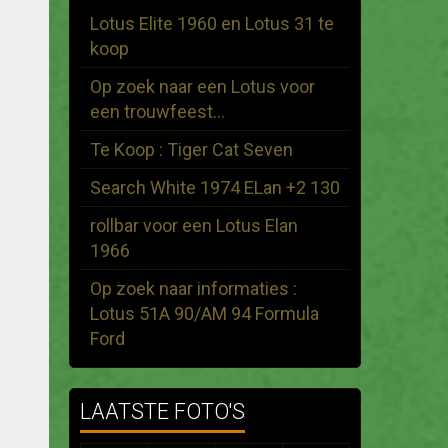
Lotus Elite 1960 en Lotus 31 te
koop
Op zoek naar een Lotus voor
een trouwfeest...
Te Koop : Tiger Cat Seven
Search White 1974 ELan +2 130
rollbar voor een Lotus Elan
1966
Op zoek naar informaties :
Lotus 51A 90/AM 94 Formula
Ford
LAATSTE FOTO'S