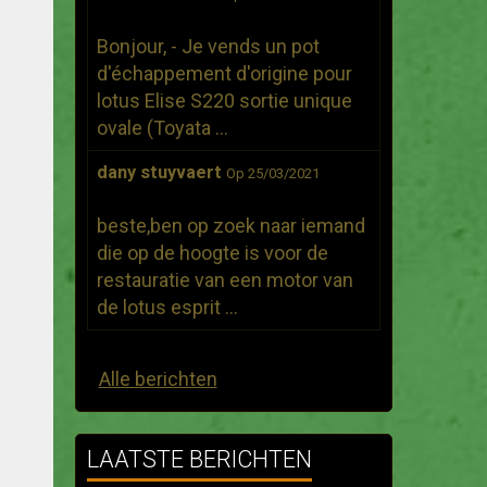
Bonjour, - Je vends un pot
d'échappement d'origine pour
lotus Elise S220 sortie unique
ovale (Toyata ...
dany stuyvaert
Op 25/03/2021
beste,ben op zoek naar iemand
die op de hoogte is voor de
restauratie van een motor van
de lotus esprit ...
Alle berichten
LAATSTE BERICHTEN