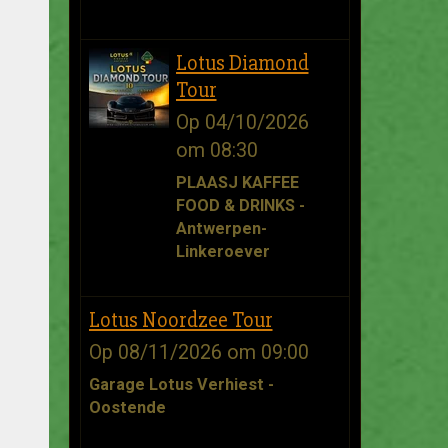
Lotus Diamond
Tour
Op 04/10/2026
om 08:30
PLAASJ KAFFEE
FOOD & DRINKS -
Antwerpen-
Linkeroever
Lotus Noordzee Tour
Op 08/11/2026
om 09:00
Garage Lotus Verhiest -
Oostende