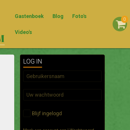
Gastenboek
Blog
Foto's
0
Video's
M
LOG IN
Blijf ingelogd