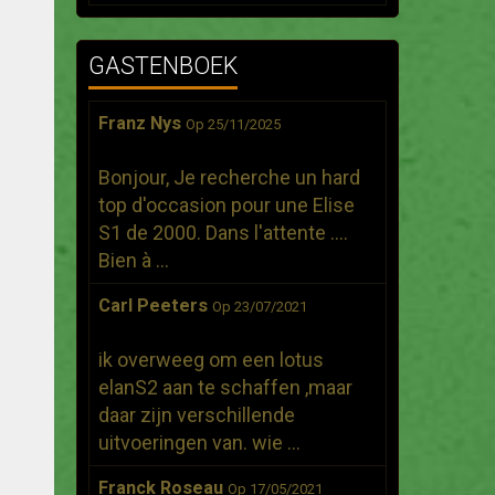
GASTENBOEK
Franz Nys
Op 25/11/2025
Bonjour, Je recherche un hard
top d'occasion pour une Elise
S1 de 2000. Dans l'attente ....
Bien à ...
Carl Peeters
Op 23/07/2021
ik overweeg om een lotus
elanS2 aan te schaffen ,maar
daar zijn verschillende
uitvoeringen van. wie ...
Franck Roseau
Op 17/05/2021