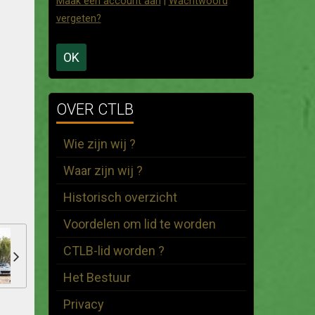
Maak een account aan
|
Wachtwoord
vergeten?
OK
OVER CTLB
Wie zijn wij ?
Waar zijn wij ?
Historisch overzicht
Voordelen om lid te worden
CTLB-lid worden ?
Het Bestuur
Privacy