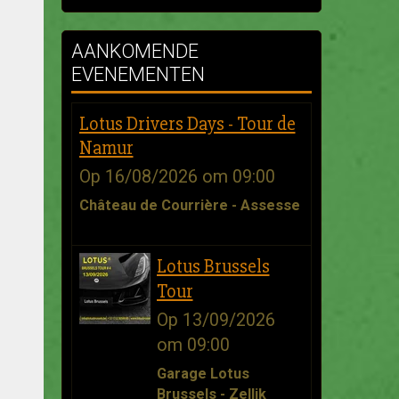
AANKOMENDE
EVENEMENTEN
Lotus Drivers Days - Tour de
Namur
Op 16/08/2026
om 09:00
Château de Courrière - Assesse
Lotus Brussels
Tour
Op 13/09/2026
om 09:00
Garage Lotus
Brussels - Zellik