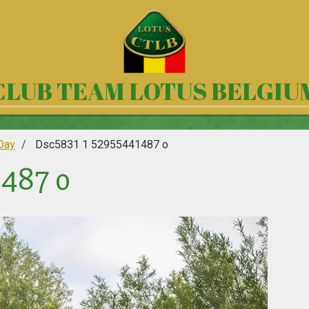
CLUB TEAM LOTUS BELGIU
Day
Dsc5831 1 52955441487 o
1487 o