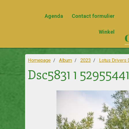
Agenda
Contact formulier
Winkel
Homepage
Album
2023
Lotus Drivers 
Dsc5831 1 5295544