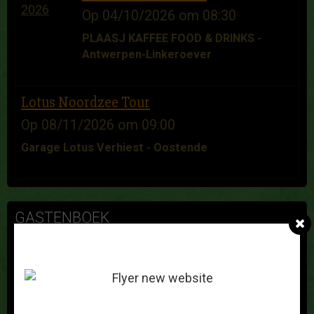
Op 04/10/2026
om 08:30
PLAASJ KAFFEE FOOD & DRINKS -
Antwerpen-Linkeroever
Lotus Noordzee Tour
Op 08/11/2026
om 09:00
Garage Lotus Verhiest - Oostende
GASTENBOEK
Franz Nys
Op 25/11/2025
Bonjour, Je recherche un hard top d'occasion
pour une Elise S1 de 2000. Dans l'attente .... Bien