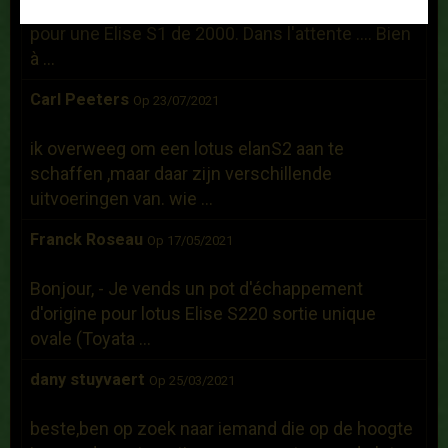
Bonjour, Je recherche un hard top d'occasion
pour une Elise S1 de 2000. Dans l'attente .... Bien
à ...
Carl Peeters
Op 23/07/2021
ik overweeg om een lotus elanS2 aan te
schaffen ,maar daar zijn verschillende
uitvoeringen van. wie ...
Franck Roseau
Op 17/05/2021
Bonjour, - Je vends un pot d'échappement
d'origine pour lotus Elise S220 sortie unique
ovale (Toyata ...
dany stuyvaert
Op 25/03/2021
beste,ben op zoek naar iemand die op de hoogte