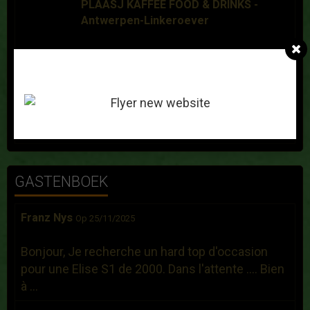
PLAASJ KAFFEE FOOD & DRINKS -
Antwerpen-Linkeroever
Lotus Noordzee Tour
Op 08/11/2026
om 09:00
Garage Lotus Verhiest - Oostende
GASTENBOEK
Franz Nys
Op 25/11/2025
Bonjour, Je recherche un hard top d'occasion
pour une Elise S1 de 2000. Dans l'attente .... Bien
à ...