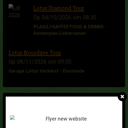
Lotus Diamond Tour
Op 04/10/2026
om 08:30
PLAASJ KAFFEE FOOD & DRINKS -
Antwerpen-Linkeroever
Lotus Noordzee Tour
Op 08/11/2026
om 09:00
Garage Lotus Verhiest - Oostende
GASTENBOEK
Franz Nys
Op 25/11/2025