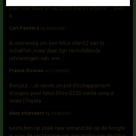
Bonjour, Je recherche un hard top d'occasion
pour une Elise S1 de 2000. Dans l'attente .... Bien
à ...
Carl Peeters
Op 23/07/2021
ik overweeg om een lotus elanS2 aan te
schaffen ,maar daar zijn verschillende
uitvoeringen van. wie ...
Franck Roseau
Op 17/05/2021
Bonjour, - Je vends un pot d'échappement
d'origine pour lotus Elise S220 sortie unique
ovale (Toyata ...
dany stuyvaert
Op 25/03/2021
beste,ben op zoek naar iemand die op de hoogte
is voor de restauratie van een motor van de lotus