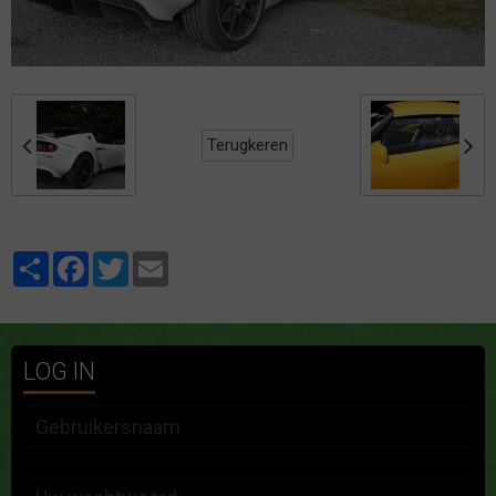
Terugkeren
Partager
Facebook
Twitter
Email
LOG IN