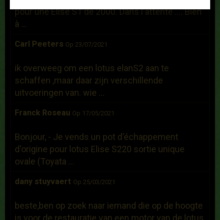
pour une Elise S1 de 2000. Dans l'attente .... Bien
à ...
Carl Peeters
Op 23/07/2021
ik overweeg om een lotus elanS2 aan te
schaffen ,maar daar zijn verschillende
uitvoeringen van. wie ...
Franck Roseau
Op 17/05/2021
Bonjour, - Je vends un pot d'échappement
d'origine pour lotus Elise S220 sortie unique
ovale (Toyata ...
dany stuyvaert
Op 25/03/2021
beste,ben op zoek naar iemand die op de hoogte
is voor de restauratie van een motor van de lotus