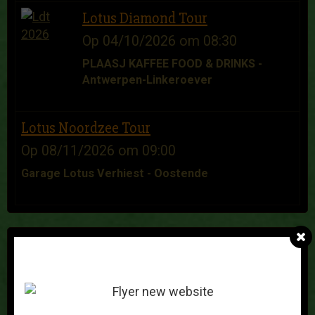
Lotus Diamond Tour
Op 04/10/2026
om 08:30
PLAASJ KAFFEE FOOD & DRINKS -
Antwerpen-Linkeroever
Lotus Noordzee Tour
Op 08/11/2026
om 09:00
Garage Lotus Verhiest - Oostende
GASTENBOEK
Franz Nys
Op 25/11/2025
Bonjour, Je recherche un hard top d'occasion