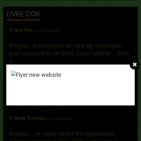
LIVRE D'OR
Franz Nys
Le 25/11/2025
Bonjour, Je recherche un hard top d'occasion
pour une Elise S1 de 2000. Dans l'attente .... Bien
à ...
Carl Peeters
Le 23/07/2021
ik overweeg om een lotus elanS2 aan te
schaffen ,maar daar zijn verschillende
uitvoeringen van. wie ...
Franck Roseau
Le 17/05/2021
Bonjour, - Je vends un pot d'échappement