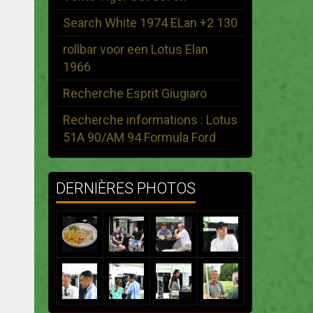
Search White 1974 ELan +2 130
rollbar voor een Lotus Elan
1966
Recherche Esprit Giugiaro
Recherche informations : Lotus
51A 90/AM 94 Formula Ford
DERNIÈRES PHOTOS