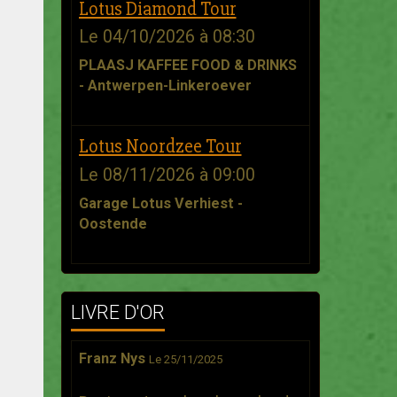
Lotus Diamond Tour
Le 04/10/2026
à 08:30
PLAASJ KAFFEE FOOD & DRINKS
- Antwerpen-Linkeroever
Lotus Noordzee Tour
Le 08/11/2026
à 09:00
Garage Lotus Verhiest -
Oostende
LIVRE D'OR
Franz Nys
Le 25/11/2025