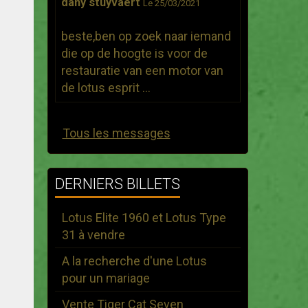
dany stuyvaert
Le 25/03/2021
beste,ben op zoek naar iemand
die op de hoogte is voor de
restauratie van een motor van
de lotus esprit ...
Tous les messages
DERNIERS BILLETS
Lotus Elite 1960 et Lotus Type
31 à vendre
A la recherche d'une Lotus
pour un mariage
Vente Tiger Cat Seven