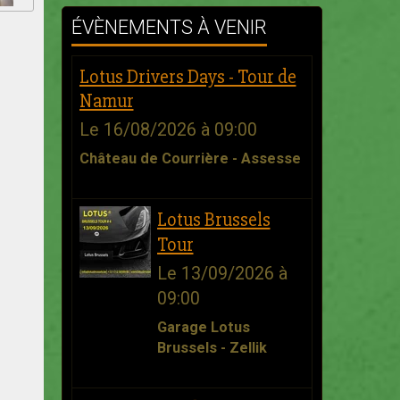
ÉVÈNEMENTS À VENIR
Lotus Drivers Days - Tour de
Namur
Le 16/08/2026
à 09:00
Château de Courrière - Assesse
Lotus Brussels
Tour
Le 13/09/2026
à
09:00
Garage Lotus
Brussels - Zellik