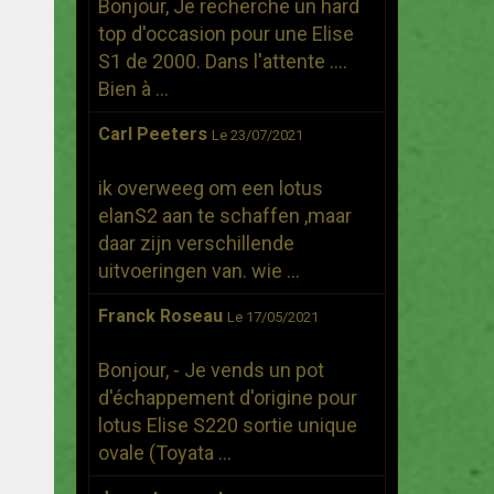
Bonjour, Je recherche un hard
top d'occasion pour une Elise
S1 de 2000. Dans l'attente ....
Bien à ...
Carl Peeters
Le 23/07/2021
ik overweeg om een lotus
elanS2 aan te schaffen ,maar
daar zijn verschillende
uitvoeringen van. wie ...
Franck Roseau
Le 17/05/2021
Bonjour, - Je vends un pot
d'échappement d'origine pour
lotus Elise S220 sortie unique
ovale (Toyata ...