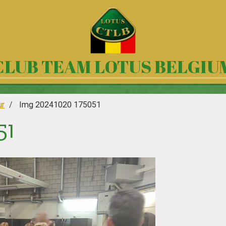
CLUB TEAM LOTUS BELGIU
ur
Img 20241020 175051
51