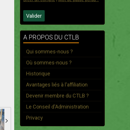
Valider
A PROPOS DU CTLB
Qui sommes-nous ?
Où sommes-nous ?
Historique
Avantages liés à l'affiliation
Devenir membre du CTLB ?
Le Conseil d'Administration
Privacy