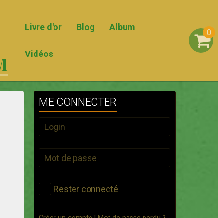
Livre d'or
Blog
Album
0
Vidéos
M
ME CONNECTER
Rester connecté
Créer un compte
|
Mot de passe perdu ?