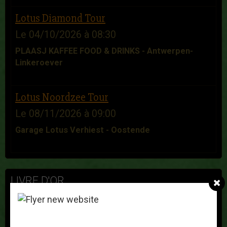
Lotus Diamond Tour
Le 04/10/2026
à 08:30
PLAASJ KAFFEE FOOD & DRINKS - Antwerpen-
Linkeroever
Lotus Noordzee Tour
Le 08/11/2026
à 09:00
Garage Lotus Verhiest - Oostende
LIVRE D'OR
Franz Nys
Le 25/11/2025