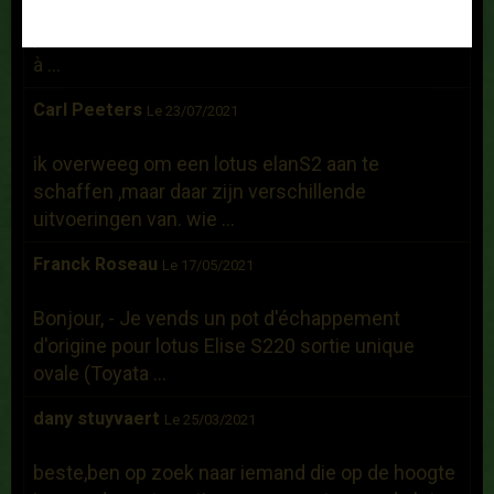
Bonjour, Je recherche un hard top d'occasion
pour une Elise S1 de 2000. Dans l'attente .... Bien
à ...
Carl Peeters
Le 23/07/2021
ik overweeg om een lotus elanS2 aan te
schaffen ,maar daar zijn verschillende
uitvoeringen van. wie ...
Franck Roseau
Le 17/05/2021
Bonjour, - Je vends un pot d'échappement
d'origine pour lotus Elise S220 sortie unique
ovale (Toyata ...
dany stuyvaert
Le 25/03/2021
beste,ben op zoek naar iemand die op de hoogte