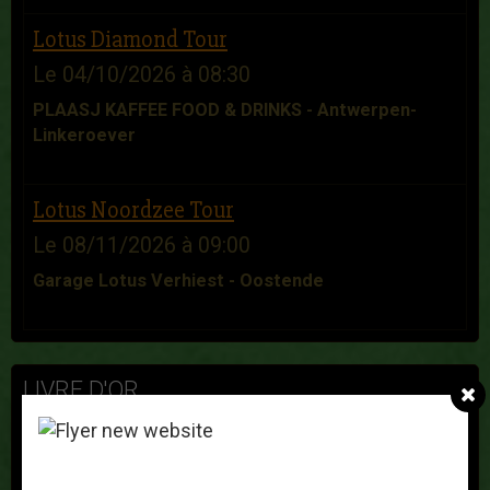
Lotus Diamond Tour
Le 04/10/2026
à 08:30
PLAASJ KAFFEE FOOD & DRINKS - Antwerpen-
Linkeroever
Lotus Noordzee Tour
Le 08/11/2026
à 09:00
Garage Lotus Verhiest - Oostende
LIVRE D'OR
Franz Nys
Le 25/11/2025