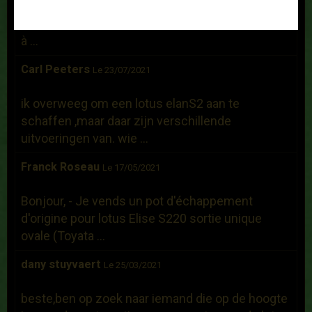
Bonjour, Je recherche un hard top d'occasion
pour une Elise S1 de 2000. Dans l'attente .... Bien
à ...
Carl Peeters
Le 23/07/2021
ik overweeg om een lotus elanS2 aan te
schaffen ,maar daar zijn verschillende
uitvoeringen van. wie ...
Franck Roseau
Le 17/05/2021
Bonjour, - Je vends un pot d'échappement
d'origine pour lotus Elise S220 sortie unique
ovale (Toyata ...
dany stuyvaert
Le 25/03/2021
beste,ben op zoek naar iemand die op de hoogte