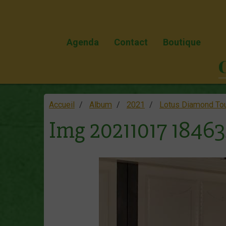
Agenda
Contact
Boutique
Accueil
Album
2021
Lotus Diamond To
Img 20211017 18463