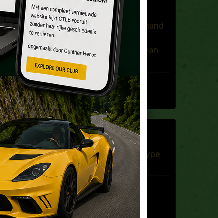
dany stuyvaert
Le 25/03/2021
beste,ben op zoek naar iemand
die op de hoogte is voor de
restauratie van een motor van
de lotus esprit ...
Tous les messages
DERNIERS BILLETS
Lotus Elite 1960 et Lotus Type
31 à vendre
A la recherche d'une Lotus
pour un mariage
Vente Tiger Cat Seven