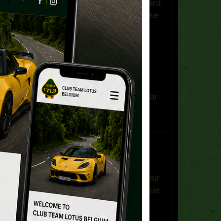
Bonjour, Je recherche un hard
top d'occasion pour une Elise
S1 de 2000. Dans l'attente ....
Bien à ...
Carl Peeters
Le 23/07/2021
ik overweeg om een lotus
elanS2 aan te schaffen ,maar
daar zijn verschillende
uitvoeringen van. wie ...
Franck Roseau
Le 17/05/2021
Bonjour, - Je vends un pot
d'échappement d'origine pour
lotus Elise S220 sortie unique
ovale (Toyata ...