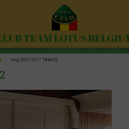
CLUB TEAM LOTUS BELGIU
ur
Img 20211017 184632
2