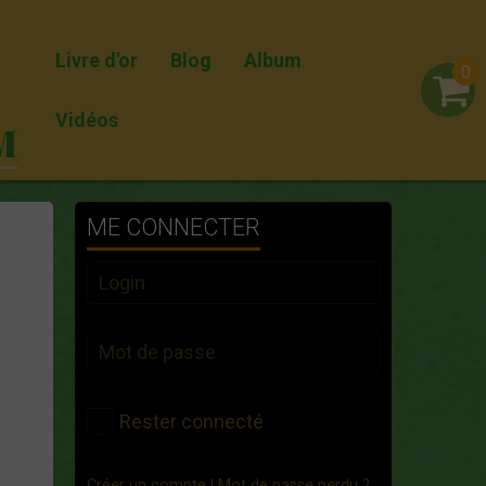
Livre d'or
Blog
Album
0
Vidéos
M
ME CONNECTER
Rester connecté
Créer un compte
|
Mot de passe perdu ?