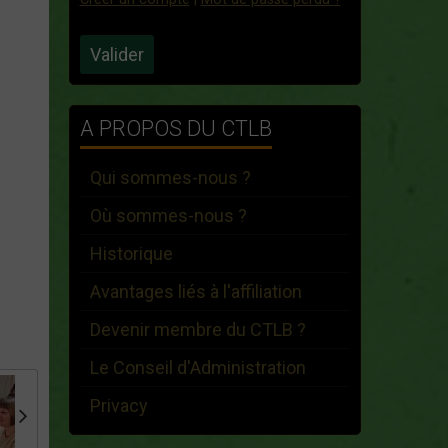
Valider
A PROPOS DU CTLB
Qui sommes-nous ?
Où sommes-nous ?
Historique
Avantages liés à l'affiliation
Devenir membre du CTLB ?
Le Conseil d'Administration
Privacy