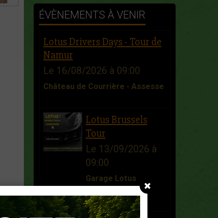
ÉVÈNEMENTS À VENIR
Lotus Drivers Days - Tour de
Namur
Le 16/08/2026
à 09:00
Château de Courrière - Assesse
Lotus Brussels
Tour
Le 13/09/2026
à
09:00
Garage Lotus
Brussels - Zellik