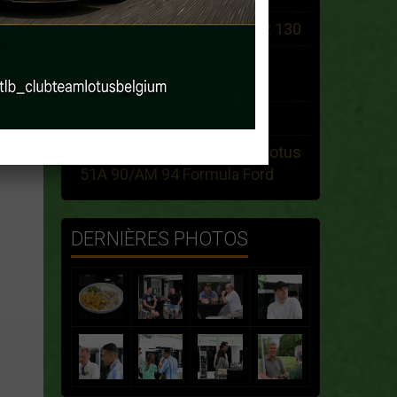
Search White 1974 ELan +2 130
rollbar voor een Lotus Elan
1966
Recherche Esprit Giugiaro
Recherche informations : Lotus
51A 90/AM 94 Formula Ford
DERNIÈRES PHOTOS