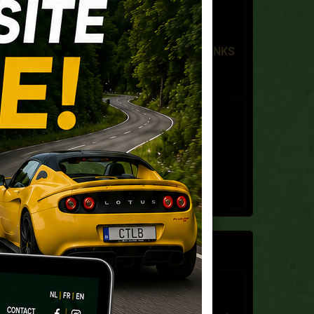
Lotus Diamond Tour
Le 04/10/2026
à 08:30
PLAASJ KAFFEE FOOD & DRINKS
- Antwerpen-Linkeroever
Lotus Noordzee Tour
Le 08/11/2026
à 09:00
Garage Lotus Verhiest -
Oostende
LIVRE D'OR
Franz Nys
Le 25/11/2025