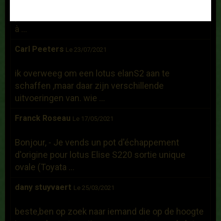
Bonjour, Je recherche un hard top d'occasion
pour une Elise S1 de 2000. Dans l'attente .... Bien
à ...
Carl Peeters
Le 23/07/2021
ik overweeg om een lotus elanS2 aan te
schaffen ,maar daar zijn verschillende
uitvoeringen van. wie ...
Franck Roseau
Le 17/05/2021
Bonjour, - Je vends un pot d'échappement
d'origine pour lotus Elise S220 sortie unique
ovale (Toyata ...
dany stuyvaert
Le 25/03/2021
beste,ben op zoek naar iemand die op de hoogte