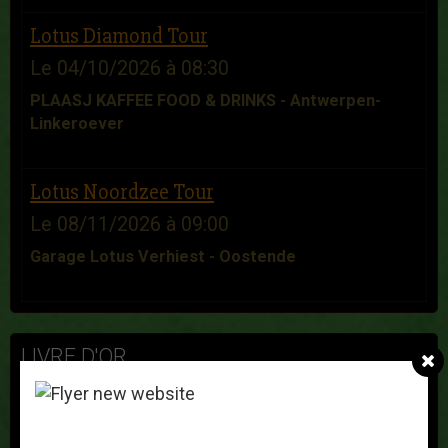
Lotus Diamond Tour
Le 04/10/2026
à 08:30
PLAASJ KAFFEE FOOD & DRINKS - Antwerpen-
Linkeroever
Lotus Noordzee Tour
Le 08/11/2026
à 09:00
Garage Lotus Verhiest - Oostende
LIVRE D'OR
Franz Nys
Le 25/11/2025