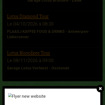
Garage Lotus Brussels - Zellik
Lotus Diamond Tour
Le 04/10/2026
à 08:30
PLAASJ KAFFEE FOOD & DRINKS - Antwerpen-
Linkeroever
Lotus Noordzee Tour
Le 08/11/2026
à 09:00
Garage Lotus Verhiest - Oostende
LIVRE D'OR
Franz Nys
Le 25/11/2025