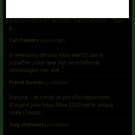
Bonjour, Je recherche un hard top d'occasion
pour une Elise S1 de 2000. Dans l'attente .... Bien
à ...
Carl Peeters
Le 23/07/2021
ik overweeg om een lotus elanS2 aan te
schaffen ,maar daar zijn verschillende
uitvoeringen van. wie ...
Franck Roseau
Le 17/05/2021
Bonjour, - Je vends un pot d'échappement
d'origine pour lotus Elise S220 sortie unique
ovale (Toyata ...
dany stuyvaert
Le 25/03/2021