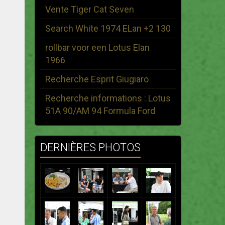
Vente Tiger Cat Seven
Search White 1974 ELan +2 130
rollbar voor een Lotus Elan
1966
Recherche Esprit Giugiaro
Recherche informations : Lotus
51A 90/AM 94 Formula Ford
DERNIÈRES PHOTOS