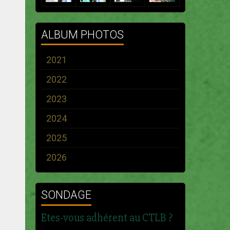
ALBUM PHOTOS
2021
2022
2023
2024
2025
2026
SONDAGE
Etes-vous adhérent au CTLB ?