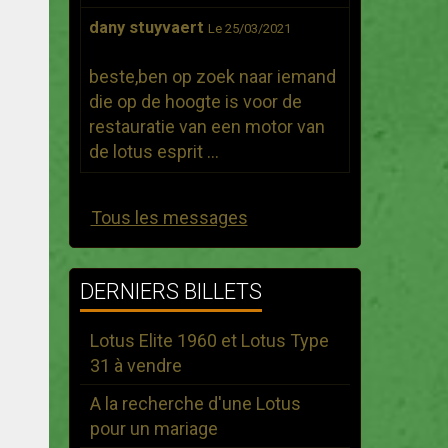
dany stuyvaert
Le 25/03/2021
beste,ben op zoek naar iemand
die op de hoogte is voor de
restauratie van een motor van
de lotus esprit ...
Tous les messages
DERNIERS BILLETS
Lotus Elite 1960 et Lotus Type
31 à vendre
A la recherche d'une Lotus
pour un mariage