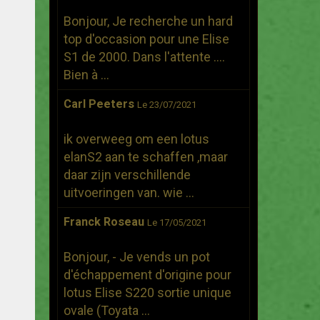
Bonjour, Je recherche un hard
top d'occasion pour une Elise
S1 de 2000. Dans l'attente ....
Bien à ...
Carl Peeters
Le 23/07/2021
ik overweeg om een lotus
elanS2 aan te schaffen ,maar
daar zijn verschillende
uitvoeringen van. wie ...
Franck Roseau
Le 17/05/2021
Bonjour, - Je vends un pot
d'échappement d'origine pour
lotus Elise S220 sortie unique
ovale (Toyata ...