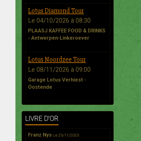
Lotus Diamond Tour
Le 04/10/2026
à 08:30
PLAASJ KAFFEE FOOD & DRINKS
- Antwerpen-Linkeroever
Lotus Noordzee Tour
Le 08/11/2026
à 09:00
Garage Lotus Verhiest -
Oostende
LIVRE D'OR
Franz Nys
Le 25/11/2025