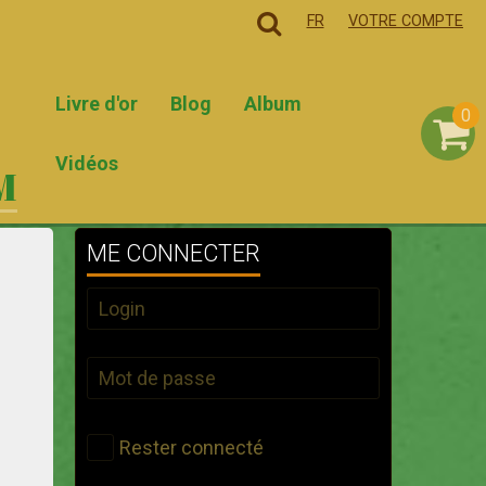
FR
VOTRE COMPTE
Livre d'or
Blog
Album
0
Vidéos
M
ME CONNECTER
Rester connecté