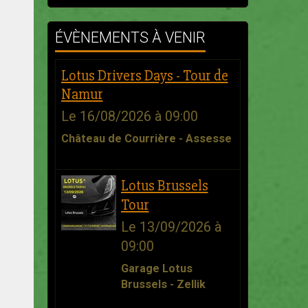
ÉVÈNEMENTS À VENIR
Lotus Drivers Days - Tour de
Namur
Le 16/08/2026
à 09:00
Château de Courrière - Assesse
Lotus Brussels
Tour
Le 13/09/2026
à
09:00
Garage Lotus
Brussels - Zellik