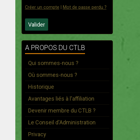
Créer un compte
|
Mot de passe perdu ?
Valider
A PROPOS DU CTLB
Qui sommes-nous ?
Où sommes-nous ?
Historique
Avantages liés à l'affiliation
Devenir membre du CTLB ?
Le Conseil d'Administration
Privacy