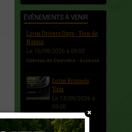
ÉVÈNEMENTS À VENIR
Lotus Drivers Days - Tour de
Namur
Le 16/08/2026
à 09:00
Château de Courrière - Assesse
Lotus Brussels
Tour
Le 13/09/2026
à
09:00
Garage Lotus
Brussels - Zellik