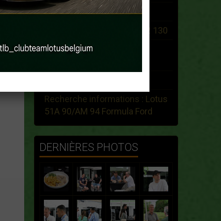
Vente Tiger Cat Seven
Search White 1974 ELan +2 130
rollbar voor een Lotus Elan
1966
Recherche Esprit Giugiaro
Recherche informations : Lotus
51A 90/AM 94 Formula Ford
DERNIÈRES PHOTOS