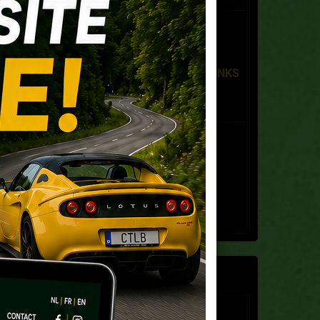
Lotus Diamond Tour
Le 04/10/2026
à 08:30
PLAASJ KAFFEE FOOD & DRINKS
- Antwerpen-Linkeroever
Lotus Noordzee Tour
Le 08/11/2026
à 09:00
Garage Lotus Verhiest -
Oostende
LIVRE D'OR
Franz Nys
Le 25/11/2025