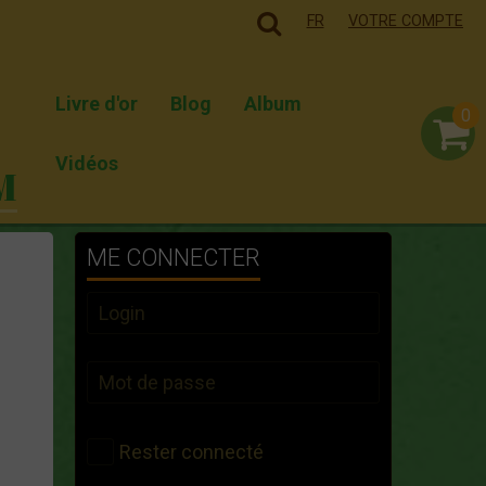
FR
VOTRE COMPTE
Livre d'or
Blog
Album
0
Vidéos
M
ME CONNECTER
Rester connecté