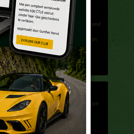
dany stuyvaert
Le 25/03/2021
beste,ben op zoek naar iemand
die op de hoogte is voor de
restauratie van een motor van
de lotus esprit ...
Tous les messages
DERNIERS BILLETS
Lotus Elite 1960 et Lotus Type
31 à vendre
A la recherche d'une Lotus
pour un mariage