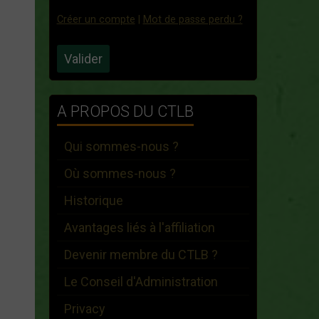
Créer un compte
|
Mot de passe perdu ?
Valider
A PROPOS DU CTLB
Qui sommes-nous ?
Où sommes-nous ?
Historique
Avantages liés à l'affiliation
Devenir membre du CTLB ?
Le Conseil d'Administration
Privacy