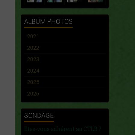
ALBUM PHOTOS
2021
2022
2023
2024
2025
2026
SONDAGE
Etes-vous adhérent au CTLB ?