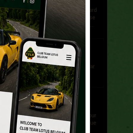
Bonjour, Je recherche un hard
top d'occasion pour une Elise
S1 de 2000. Dans l'attente ....
Bien à ...
Carl Peeters
Le 23/07/2021
ik overweeg om een lotus
elanS2 aan te schaffen ,maar
daar zijn verschillende
uitvoeringen van. wie ...
Franck Roseau
Le 17/05/2021
Bonjour, - Je vends un pot
d'échappement d'origine pour
lotus Elise S220 sortie unique
ovale (Toyata ...