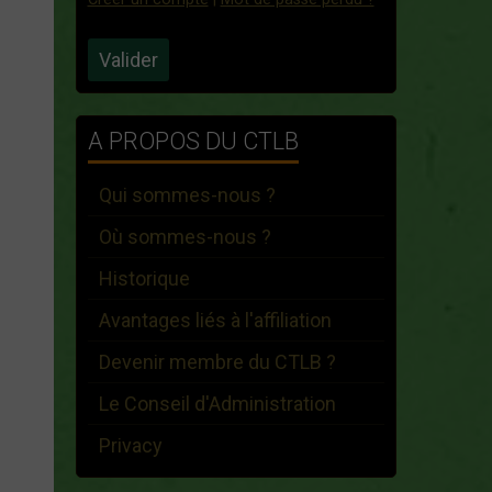
Valider
A PROPOS DU CTLB
Qui sommes-nous ?
Où sommes-nous ?
Historique
Avantages liés à l'affiliation
Devenir membre du CTLB ?
Le Conseil d'Administration
Privacy