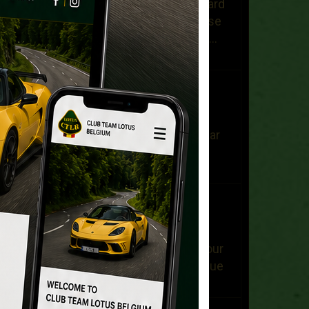
Bonjour, Je recherche un hard
top d'occasion pour une Elise
S1 de 2000. Dans l'attente ....
Bien à ...
Carl Peeters
Le 23/07/2021
ik overweeg om een lotus
elanS2 aan te schaffen ,maar
daar zijn verschillende
uitvoeringen van. wie ...
Franck Roseau
Le 17/05/2021
Bonjour, - Je vends un pot
d'échappement d'origine pour
lotus Elise S220 sortie unique
ovale (Toyata ...