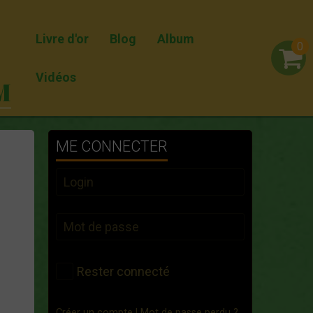
Livre d'or
Blog
Album
0
Vidéos
M
ME CONNECTER
Rester connecté
Créer un compte
|
Mot de passe perdu ?