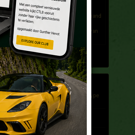
dany stuyvaert
Le 25/03/2021
beste,ben op zoek naar iemand
die op de hoogte is voor de
restauratie van een motor van
de lotus esprit ...
Tous les messages
DERNIERS BILLETS
Lotus Elite 1960 et Lotus Type
31 à vendre
A la recherche d'une Lotus
pour un mariage
Vente Tiger Cat Seven