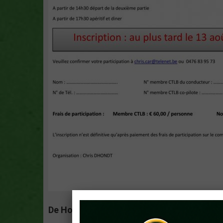
De Hooiopper
Boskant 21, 9790 Wortegem