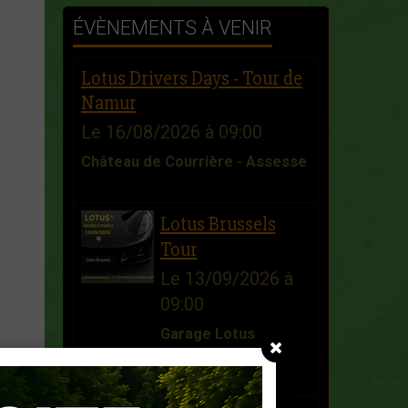
ÉVÈNEMENTS À VENIR
Lotus Drivers Days - Tour de
Namur
Le 16/08/2026
à 09:00
Château de Courrière - Assesse
Lotus Brussels
Tour
Le 13/09/2026
à
09:00
Garage Lotus
Brussels - Zellik