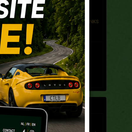
Lotus Diamond Tour
Le 04/10/2026
à 08:30
PLAASJ KAFFEE FOOD & DRINKS
- Antwerpen-Linkeroever
Lotus Noordzee Tour
Le 08/11/2026
à 09:00
Garage Lotus Verhiest -
Oostende
LIVRE D'OR
Franz Nys
Le 25/11/2025