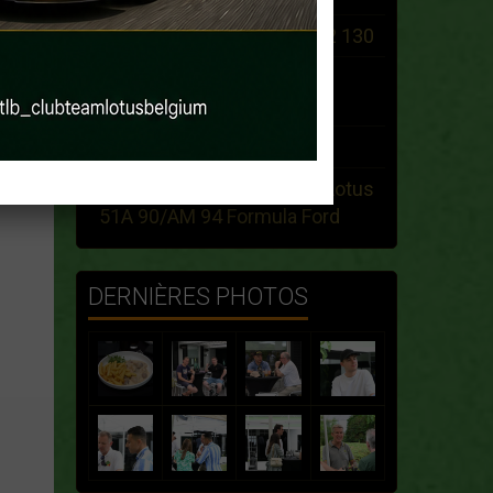
Search White 1974 ELan +2 130
rollbar voor een Lotus Elan
1966
Recherche Esprit Giugiaro
Recherche informations : Lotus
51A 90/AM 94 Formula Ford
DERNIÈRES PHOTOS